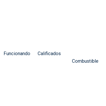
Soluciones Perfectas
0
0
0
Años
Trabajadores
Dispensadore
Funcionando
Calificados
s de
Combustible